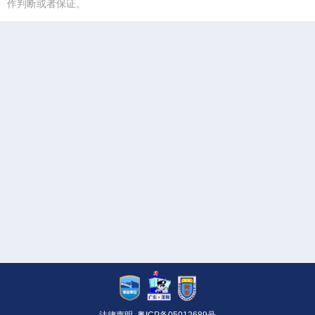
作判断或者保证。
地/
期
限/
备
注
关
键
字