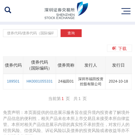
返回
债
查询
券
代
债券发行
码/
下载
债
券
地方政府债
债券代码
代
债券代码
债券简称
发行人
发行日
码
（国际编码）
（国
政策性金融债
际
深圳市福田投资
189501
HK0001055331
24福田01
2024-10-18
编
控股有限公司
码）/
跨境公司债券（定向）
简
称/
当前第
1
页 共
1
页
发
行
免责声明：本页面提供的信息展示服务旨在提升境内投资者了解境外
人/
产品信息的便利性，相关产品未在本所上市交易且未接受本所自律监
其
他
管。本所对相关产品信息展示内容的真实性不承担责任，对发行人的
上
经营风险、偿债风险、诉讼风险以及债券的投资风险或者收益等亦不
市